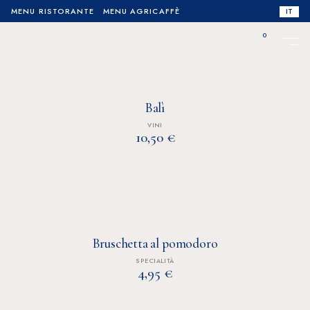
IT
MENU RISTORANTE
MENU AGRICAFFÈ
0
No products in the cart.
Balì
VINI
10,50
€
Bruschetta al pomodoro
SPECIALITÀ
4,95
€