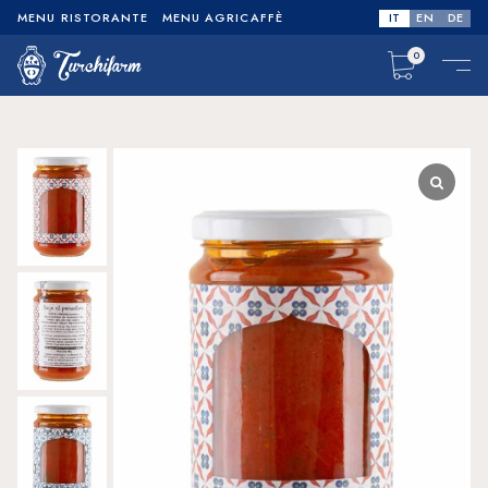
IT
EN
DE
MENU RISTORANTE
MENU AGRICAFFÈ
0
No products in the cart.