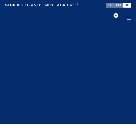
IT
EN
DE
MENU RISTORANTE
MENU AGRICAFFÈ
0
No products in the cart.