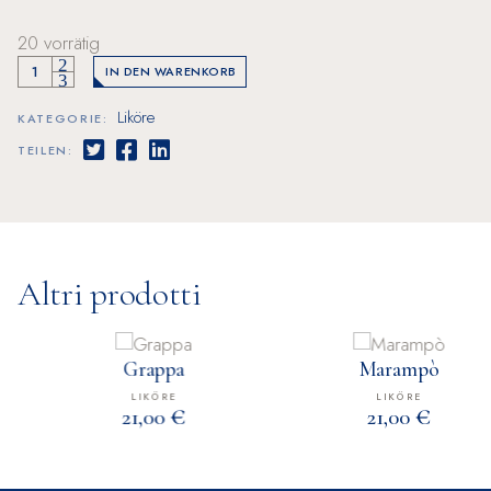
20 vorrätig
Elisir del Sultano quantity
IN DEN WARENKORB
Liköre
KATEGORIE:
TEILEN:
Altri prodotti
Grappa
Marampò
LIKÖRE
LIKÖRE
€
€
21,00
21,00