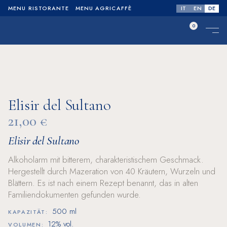
IT
EN
DE
MENU RISTORANTE
MENU AGRICAFFÈ
0
No products in the cart.
Elisir del Sultano
21,00
€
Elisir del Sultano
Alkoholarm mit bitterem, charakteristischem Geschmack.
Hergestellt durch Mazeration von 40 Kräutern, Wurzeln und
Blättern. Es ist nach einem Rezept benannt, das in alten
Familiendokumenten gefunden wurde.
500 ml
KAPAZITÄT:
12% vol.
VOLUMEN: