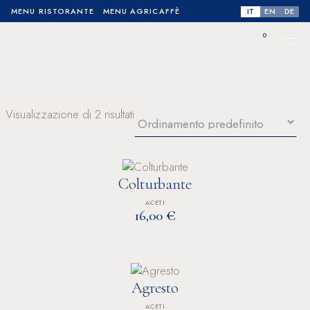
IT
EN
DE
MENU RISTORANTE
MENU AGRICAFFÈ
0
No products in the cart.
Visualizzazione di 2 risultati
Colturbante
ACETI
€
16,00
Agresto
ACETI