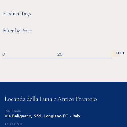
Product Tags
Filter by Price
FILT
Prezzo
Prezzo
Min
Max
Locanda della Luna e Antico Frantoio
INDIRIZZO
Via Balignano, 956. Longiano FC - Italy
TELEFONO