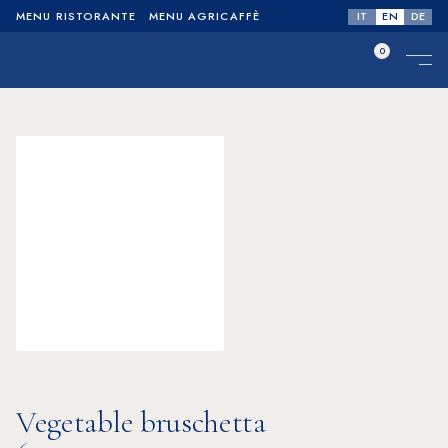
IT
EN
DE
MENU RISTORANTE
MENU AGRICAFFÈ
0
No products in the cart.
Vegetable bruschetta