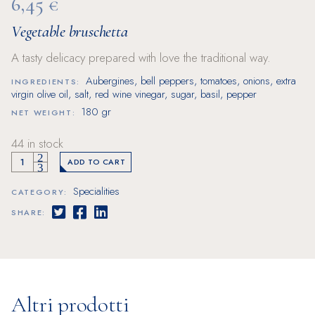
6,45
€
Vegetable bruschetta
A tasty delicacy prepared with love the traditional way.
Aubergines, bell peppers, tomatoes, onions, extra
INGREDIENTS:
virgin olive oil, salt, red wine vinegar, sugar, basil, pepper
180 gr
NET WEIGHT:
44 in stock
ADD TO CART
Specialities
CATEGORY:
SHARE:
Altri prodotti